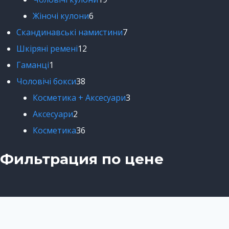
Жіночі кулони
6
Скандинавські намистини
7
Шкіряні ремені
12
Гаманці
1
Чоловічі бокси
38
Косметика + Аксесуари
3
Аксесуари
2
Косметика
36
Фильтрация по цене