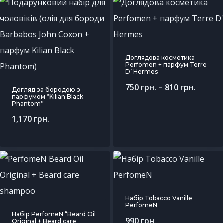
Доглядова косметика
Perfomen + парфум Terre
D’ Hermes
750
грн.
–
810
грн.
Догляд за бородою з
парфумом “Kilian Black
Phantom”
1,170
грн.
Набір Tobacco Vanille
PerfomeN
Набір PerfomeN “Beard Oil
990
грн.
Original + Beard care