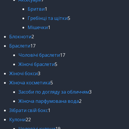
Бритви
1
Гребінці та щітки
5
Мішечки
1
Блокноти
2
Браслети
17
Чоловічі браслети
17
Жіночі браслети
5
Жіночі бокси
3
Жіноча косметика
5
Засоби по догляду за обличчям
3
Жіноча парфумована вода
2
Зібрати свій бокс
1
Кулони
22
Чоловічі кулони
19