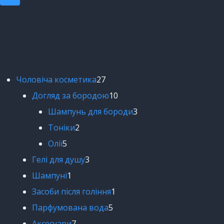
Чоловіча косметика
27
Догляд за бородою
10
Шампунь для бороди
3
Тоніки
2
Олії
5
Гелі для душу
3
Шампуні
1
Засоби після гоління
1
Парфумована вода
5
Аксесуари
7