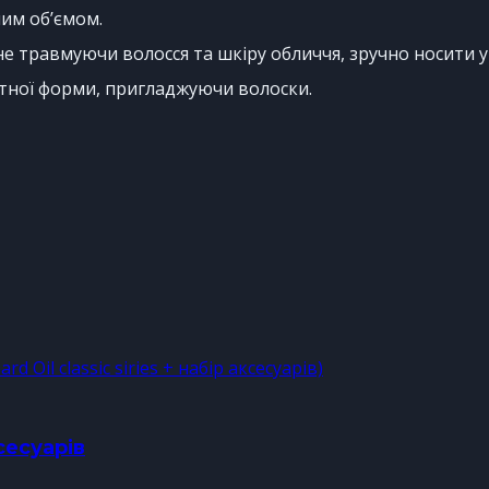
им об’ємом.
 не травмуючи волосся та шкіру обличчя, зручно носити у
атної форми, пригладжуючи волоски.
сесуарів