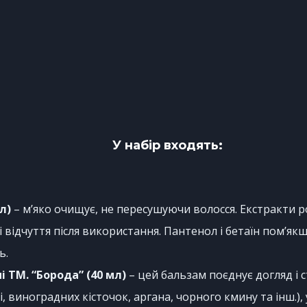
У набір входять:
л)
– м’яко очищує, не пересушуючи волосся. Екстракти 
ідчуття після використання. Пантенол і бетаїн пом’якш
ь.
 ТМ. “Борода” (40 мл)
– цей бальзам поєднує догляд і с
, виноградних кісточок, аргана, чорного кмину та інш.), 