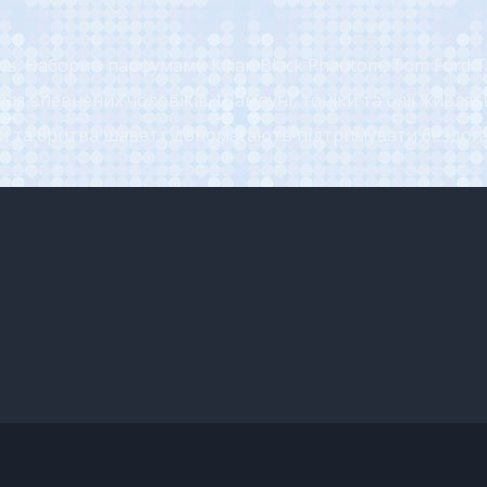
ь. Набори з парфумами Kilian Black Phantom, Tom Ford To
і для впевнених чоловіків. Шампуні, тоніки та олії живля
ітки та бритва шаветт допомагають підтримувати бездог