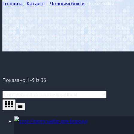
Головна
/
Каталог
/
Чоловічі бокси
/
Косметика
Косметика для догляду за бородою поєднує якість і стил
Boss Bottled Tonic, Giorgio Armani Acqua di Gio створен
засоби після гоління заспокоюють шкіру. Гребінці, щ
впевненість у кожному русі.
Показано 1–9 із 36