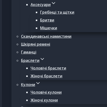
Аксесуари
Гребінці та щітки
Бритви
Мішечки
Скандинавські намистини
Шкіряні ремені
Гаманці
Браслети
Чоловічі браслети
Жіночі браслети
Кулони
Чоловічі кулони
Жіночі кулони