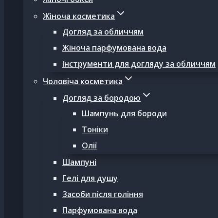
Жіноча косметика
Догляд за обличчям
Жіноча парфумована вода
Інструменти для догляду за обличчям
Чоловіча косметика
Догляд за бородою
Шампунь для бороди
Тоніки
Олії
Шампуні
Гелі для душу
Засоби після гоління
Парфумована вода