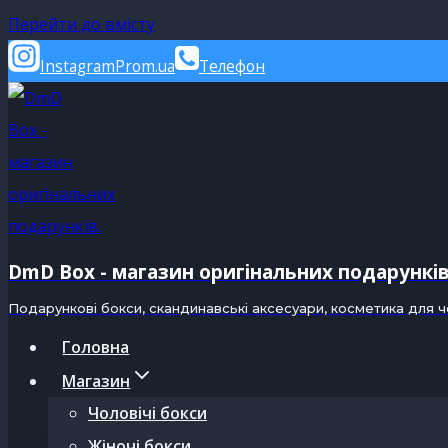
Перейти до вмісту
Instagram
Prom.ua
Телефон
DmD Box - магазин оригінальних подарункі
Подарункові бокси, скандинавські аксесуари, косметика для ч
Головна
Магазин
Чоловічі бокси
Жіночі бокси