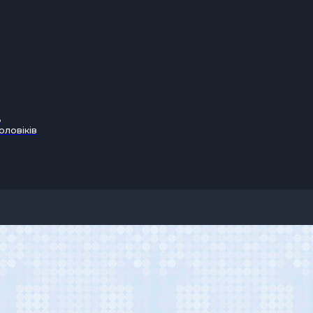
в
оловіків