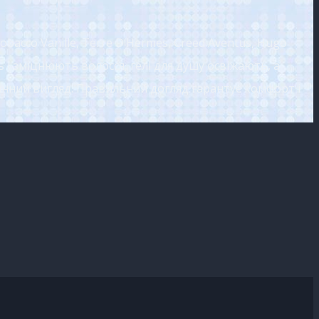
bacco Vanille, Terre D’Hermes, Creed Aventus, Hugo
ть і зміцнюють волосся, гелі для душу освіжають, а
анний вигляд. Правильний догляд гарантує комфорт і