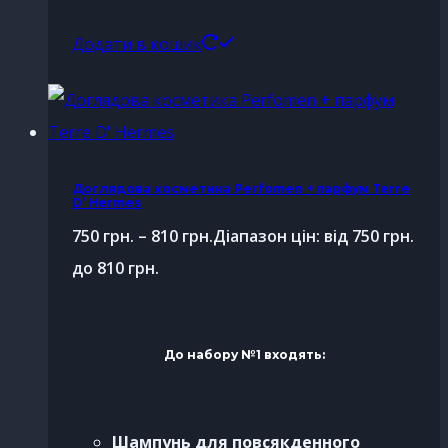
Додати в кошик
Доглядова косметика Perfomen + парфум Terre
D’ Hermes
750
грн.
–
810
грн.
Діапазон цін: від 750 грн.
до 810 грн.
До набору №1 входять:
Шампунь для повсякденного