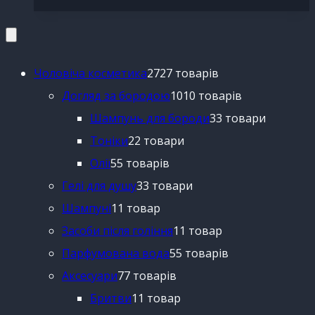
Чоловіча косметика
27
27 товарів
Догляд за бородою
10
10 товарів
Шампунь для бороди
3
3 товари
Тоніки
2
2 товари
Олії
5
5 товарів
Гелі для душу
3
3 товари
Шампуні
1
1 товар
Засоби після гоління
1
1 товар
Парфумована вода
5
5 товарів
Аксесуари
7
7 товарів
Бритви
1
1 товар