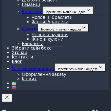
Гаманці
Браслети
Перемкнути меню нащадка
Чоловічі браслети
Жіночі браслети
Кулони
Перемкнути меню нащадка
Чоловічі кулони
Жіночі кулони
Блокноти
Зібрати свій бокс
Хто ми
Контакти
Блог
Особистий кабінет
Перемкнути меню нащадка
Оформлення заказу
Кошик