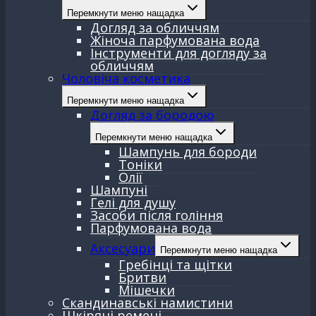
Перемкнути меню нащадка
Догляд за обличчям
Жіноча парфумована вода
Інструменти для догляду за
обличчям
Чоловіча косметика
Перемкнути меню нащадка
Догляд за бородою
Перемкнути меню нащадка
Шампунь для бороди
Тоніки
Олії
Шампуні
Гелі для душу
Засоби після гоління
Парфумована вода
Аксесуари
Перемкнути меню нащадка
Гребінці та щітки
Бритви
Мішечки
Скандинавські намистини
Шкіряні ремені