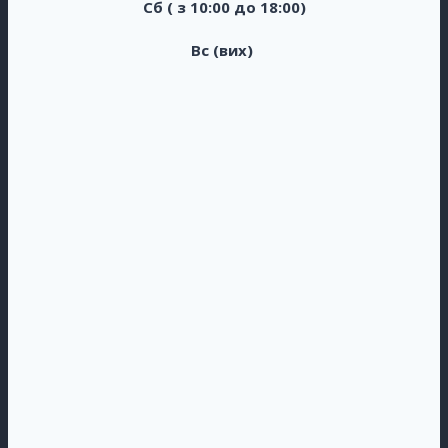
Сб ( з 10:00 до 18:00)
Вс (вих)