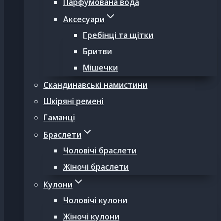
Парфумована вода
Аксесуари
Гребінці та щітки
Бритви
Мішечки
Скандинавські намистини
Шкіряні ремені
Гаманці
Браслети
Чоловічі браслети
Жіночі браслети
Кулони
Чоловічі кулони
Жіночі кулони