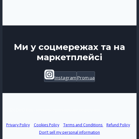
Ми у соцмережах та на
маркетплейсі
Instagram
Prom.ua
© 2026 DmD Box - магазин оригінальних подарунків
Privacy Policy
|
Cookies Policy
|
Terms and Conditions
|
Refund Policy
|
Don’t sell my personal information