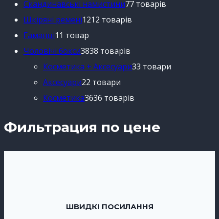
Скандинавські намистини
7
7 товарів
Шкіряні ремені
12
12 товарів
Гаманці
1
1 товар
Чоловічі бокси
38
38 товарів
Косметика + Аксесуари
3
3 товари
Аксесуари
2
2 товари
Косметика
36
36 товарів
Фильтрация по цене
ШВИДКІ ПОСИЛАННЯ