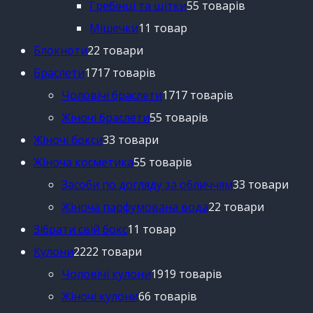
Гребінці та щітки
5
5 товарів
Мішечки
1
1 товар
Блокноти
2
2 товари
Браслети
17
17 товарів
Чоловічі браслети
17
17 товарів
Жіночі браслети
5
5 товарів
Жіночі бокси
3
3 товари
Жіноча косметика
5
5 товарів
Засоби по догляду за обличчям
3
3 товари
Жіноча парфумована вода
2
2 товари
Зібрати свій бокс
1
1 товар
Кулони
22
22 товари
Чоловічі кулони
19
19 товарів
Жіночі кулони
6
6 товарів