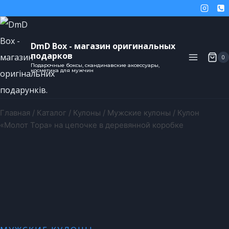
DmD Box - магазин оригинальных
подарков
0
Подарочные боксы, скандинавские аксессуары,
косметика для мужчин
Главная
/
Каталог
/
Кулоны
/
Мужские кулоны
/
Кулон
«Молот Тора» на цепочке в деревянной коробке