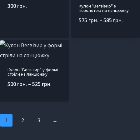
300
грн.
Кулон “Вегвізир” з
позолотою на ланцюжку
575
грн.
–
585
грн.
Кулон “Вегвізир” у формі
стріли на ланцюжку
500
грн.
–
525
грн.
1
2
3
→