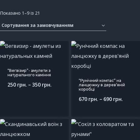
Показано 1–9 із 21
“Вегвізир”- амулети з
натурального каміння
“Рунічний компас” на
250
грн.
–
350
грн.
ланцюжку в дерев’яній
коробці
670
грн.
–
690
грн.