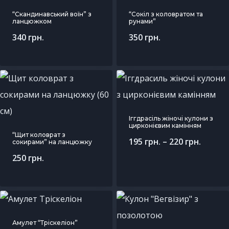
“Скандинавський воїн” з
“Сокіл з коловратом та
ланцюжком
рунами”
340
грн.
350
грн.
Іггдрасіль жіночі кулони з
цирконієвим камінням
“Щит коловрат з
195
грн.
–
220
грн.
сокирами” на ланцюжку
250
грн.
Амулет “Тріскеліон”