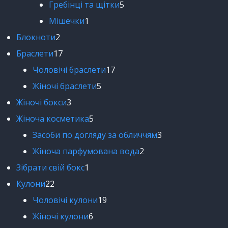
Гребінці та щітки
5
Мішечки
1
Блокноти
2
Браслети
17
Чоловічі браслети
17
Жіночі браслети
5
Жіночі бокси
3
Жіноча косметика
5
Засоби по догляду за обличчям
3
Жіноча парфумована вода
2
Зібрати свій бокс
1
Кулони
22
Чоловічі кулони
19
Жіночі кулони
6