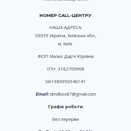
НОМЕР CALL-ЦЕНТРУ
НАША АДРЕСА:
03039 Україна, Київська обл.,
м. Київ.
ФОП Мазко Дар’я Юріївна
ІПН 3182709908
tel:
+380950346141
Email:
dmdbox87@gmail.com
Графік роботи
без перерви