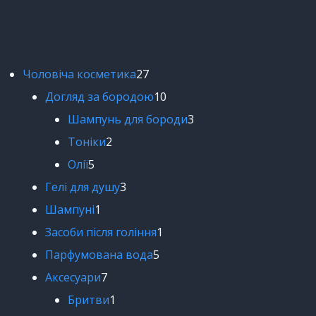
Чоловіча косметика
27
Догляд за бородою
10
Шампунь для бороди
3
Тоніки
2
Олії
5
Гелі для душу
3
Шампуні
1
Засоби після гоління
1
Парфумована вода
5
Аксесуари
7
Бритви
1