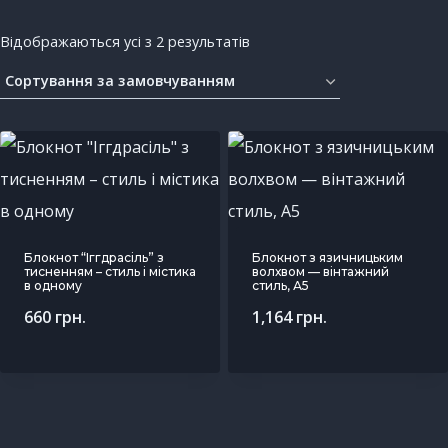
Відображаються усі з 2 результатів
Блокнот “Іггдрасіль” з
Блокнот з язичницьким
тисненням – стиль і містика
волхвом — вінтажний
в одному
стиль, А5
660
грн.
1,164
грн.