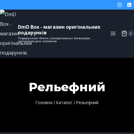
DmD Box - магазин оригінальних
подарунків
0
Подарункові бокси, скандинавські аксесуари,
косметика для чоловіків
Рельефний
Головна
/
Каталог
/
Рельефний