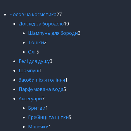
Чоловіча косметика
27
Догляд за бородою
10
Шампунь для бороди
3
Тоніки
2
Олії
5
Гелі для душу
3
Шампуні
1
Засоби після гоління
1
Парфумована вода
5
Аксесуари
7
Бритви
1
Гребінці та щітки
5
Мішечки
1