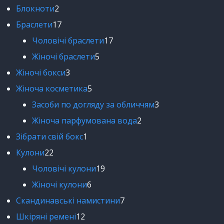
Блокноти
2
Браслети
17
Чоловічі браслети
17
Жіночі браслети
5
Жіночі бокси
3
Жіноча косметика
5
Засоби по догляду за обличчям
3
Жіноча парфумована вода
2
Зібрати свій бокс
1
Кулони
22
Чоловічі кулони
19
Жіночі кулони
6
Скандинавські намистини
7
Шкіряні ремені
12