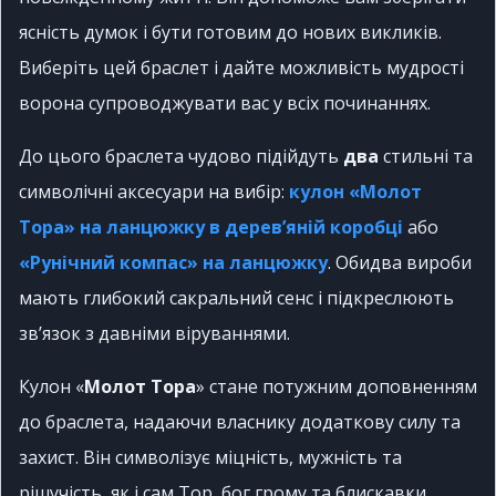
ясність думок і бути готовим до нових викликів.
Виберіть цей браслет і дайте можливість мудрості
ворона супроводжувати вас у всіх починаннях.
До цього браслета чудово підійдуть
два
стильні та
символічні аксесуари на вибір:
кулон «Молот
Тора» на ланцюжку в дерев’яній коробці
або
«Рунічний компас» на ланцюжку
. Обидва вироби
мають глибокий сакральний сенс і підкреслюють
зв’язок з давніми віруваннями.
Кулон «
Молот Тора
» стане потужним доповненням
до браслета, надаючи власнику додаткову силу та
захист. Він символізує міцність, мужність та
рішучість, як і сам Тор, бог грому та блискавки.