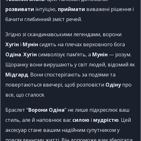
розвивати
інтуїцію,
приймати
виважені рішення і
бачити глибинний зміст речей.
Згідно зі скандинавськими легендами, ворони
Хугін
і
Мунін
сидять на плечах верховного бога
Одіна
.
Хугін
символізує пам’ять, а
Мунін
— розум.
Щоранку вони вирушають у світ людей, відомий як
Мідгард
. Вони спостерігають за подіями та
повертаються ввечері, щоб розповісти
Одіну
про
все, що сталося.
Браслет “
Ворони Одіна
” не лише підкреслює ваш
стиль, але й наповнює вас
силою
і
мудрістю
. Цей
аксесуар стане вашим надійним супутником у
повсякденному житті. Він допоможе вам зберігати