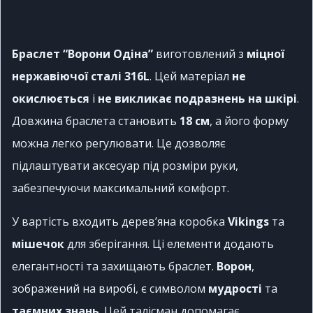
Браслет “Ворони Одіна”
виготовлений з
міцної
нержавіючої сталі 316L
. Цей матеріал
не
окислюється
і
не викликає подразнень на шкірі
.
Довжина браслета становить
18 см
, а його форму
можна легко регулювати. Це дозволяє
підлаштувати аксесуар під розміри руки,
забезпечуючи максимальний комфорт.
У вартість входить дерев’яна коробка
Vikings
та
мішечок
для зберігання. Ці елементи додають
елегантності та захищають браслет.
Ворон
,
зображений на виробі, є символом
мудрості
та
таємних
знань
. Цей талісман допомагає