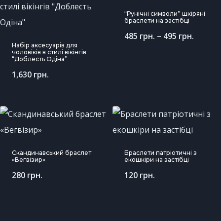
“Рунічні символи” шкіряні
браслети на застібці
485
грн.
–
495
грн.
Набір аксесуарів для
чоловіків в стилі вікінгів
“Доблесть Одіна”
1,630
грн.
Скандинавський браслет
Браслети патріотичні з
«Вегвізир»
екошкіри на застібці
280
грн.
120
грн.