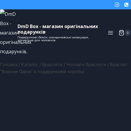
DmD Box - магазин оригінальних
подарунків
0
Подарункові бокси, скандинавські аксесуари,
косметика для чоловіків
Головна
/
Каталог
/
Браслети
/
Чоловічі браслети
/
Браслет
“Ворони Одіна” в подарунковій коробці