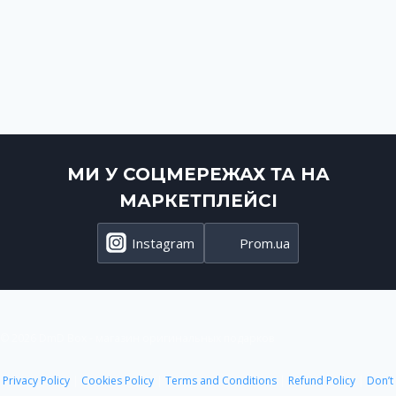
МИ У СОЦМЕРЕЖАХ ТА НА
МАРКЕТПЛЕЙСІ
Instagram
Prom.ua
© 2026 DmD Box - магазин оригинальных подарков
Privacy Policy
|
Cookies Policy
|
Terms and Conditions
|
Refund Policy
|
Don’t