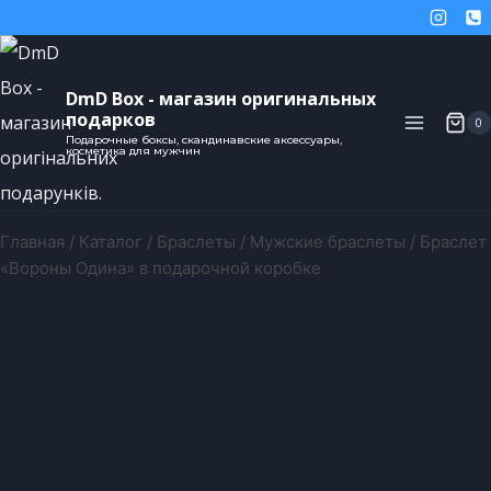
DmD Box - магазин оригинальных
подарков
0
Подарочные боксы, скандинавские аксессуары,
косметика для мужчин
Главная
/
Каталог
/
Браслеты
/
Мужские браслеты
/
Браслет
«Вороны Одина» в подарочной коробке