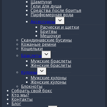
Шампуни
Гели для душа
Средства после бритья
Парфюмерная вода
Переключить
Аксессуары
дочернее
Расчески и щетки
меню
Бритвы
Мешочки
Скандинавские бусины
Кожаные ремни
Кошельки
Переключить
Браслеты
дочернее
Мужские браслеты
меню
Женские браслеты
Переключить
Кулоны
дочернее
Мужские кулоны
меню
Женские кулоны
Блокноты
Собрать свой бокс
Кто мы?
Контакты
Блог