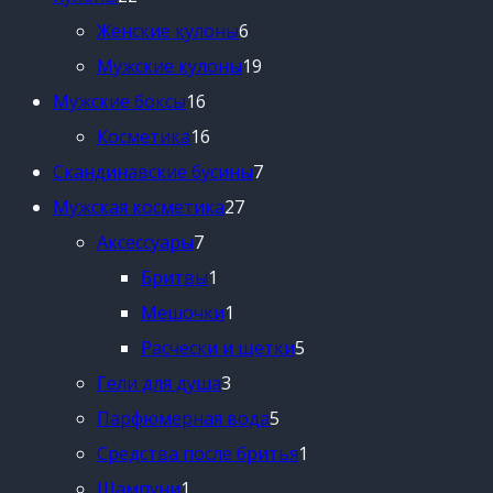
товара
6
Женские кулоны
6
товаров
19
Мужские кулоны
19
16
товаров
Мужские боксы
16
товаров
16
Косметика
16
товаров
7
Скандинавские бусины
7
27
товаров
Мужская косметика
27
7
товаров
Аксессуары
7
товаров
1
Бритвы
1
товар
1
Мешочки
1
товар
5
Расчески и щетки
5
3
товаров
Гели для душа
3
товара
5
Парфюмерная вода
5
товаров
1
Средства после бритья
1
1
товар
Шампуни
1