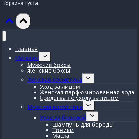
Корзина пуста.
Главная
Переключить
Магазин
дочернее
Мужские боксы
меню
Женские боксы
Переключить
Женская косметика
дочернее
Уход за лицом
меню
Женская парфюмированная вода
Средства по уходу за лицом
Переключить
Мужская косметика
дочернее
меню
Переключить
Уход за бородой
дочернее
Шампунь для бороды
меню
Тоники
Масла