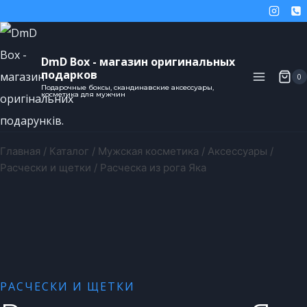
DmD Box - магазин оригинальных
подарков
0
Подарочные боксы, скандинавские аксессуары,
косметика для мужчин
Главная
/
Каталог
/
Мужская косметика
/
Аксессуары
/
Расчески и щетки
/
Расческа из рога Яка
РАСЧЕСКИ И ЩЕТКИ