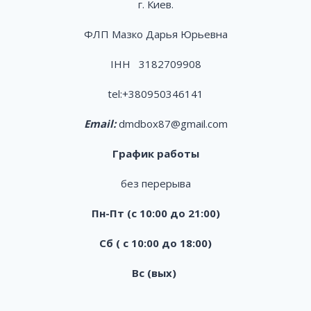
г. Киев.
ФЛП Мазко Дарья Юрьевна
ІНН 3182709908
tel:
+380950346141
Email:
dmdbox87@gmail.com
График работы
без перерыва
Пн-Пт (с 10:00 до 21:00)
Сб ( с 10:00 до 18:00)
Вс (вых)