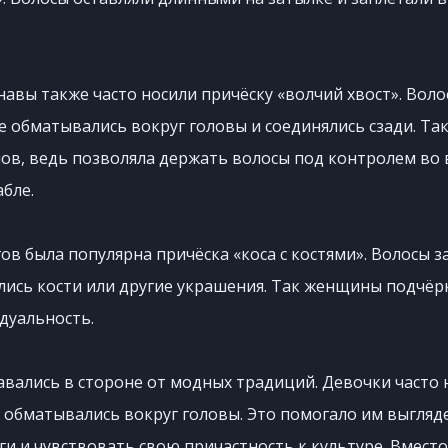
вы также часто носили причёску «волчий хвост». Воло
е обматывались вокруг головы и соединялись сзади. Так
ов, ведь позволяла держать волосы под контролем во 
бле.
в была популярна причёска «коса с костями». Волосы з
ались кости или другие украшения. Так женщины подчё
дуальность.
авались в стороне от модных традиций. Девочки часто 
 обматывались вокруг головы. Это помогало им выгляд
и и чувствовать свою причастность к культуре. Вместо