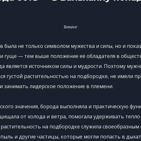
Викинг
в была не только символом мужества и силы, но и показ
и гуще — тем выше положение её обладателя в общест
да является источником силы и мудрости. Поэтому мужч
ся густой растительностью на подбородке, не имели п
и занимать лидерское положение в племени.
ского значения, борода выполняла и практическую фун
щищала от холода и ветра, помогала удерживать тепло
е растительность на подбородке служила своеобразным
ыль и другие частицы, которые могли попасть в дыха