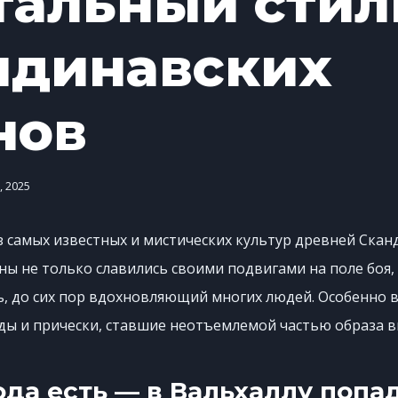
тальный стил
ндинавских
нов
, 2025
з самых известных и мистических культур древней Скан
ы не только славились своими подвигами на поле боя, 
ь, до сих пор вдохновляющий многих людей. Особенно 
ды и прически, ставшие неотъемлемой частью образа в
ода есть — в Вальхаллу попа