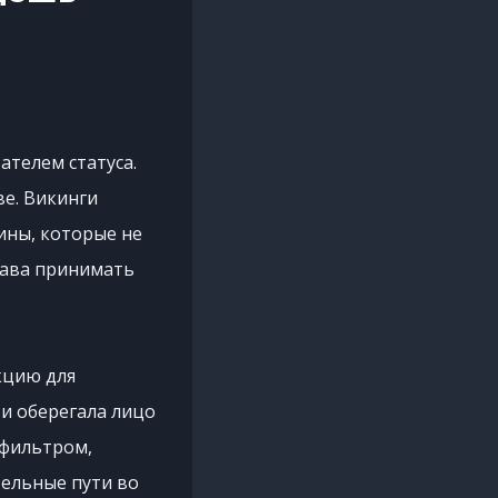
ателем статуса.
ве. Викинги
ины, которые не
рава принимать
кцию для
 и оберегала лицо
 фильтром,
тельные пути во