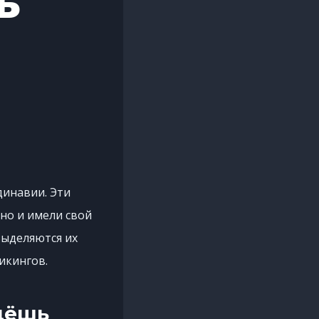
ь
динавии. Эти
но и имели свой
выделяются их
икингов.
дёшь