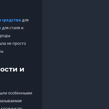
и средства
для
ы
для стиля и
ороды
ыла не просто
ы.
ости и
были особенными
 называемая
 косички по