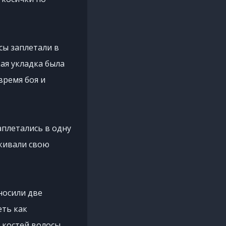
сы заплетали в
ая укладка была
время боя и
аплетались в одну
ркивали свою
носили две
еть как
 костей волосы