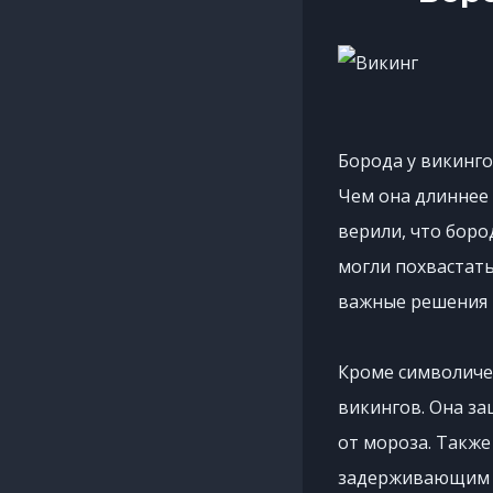
Борода у викинго
Чем она длиннее 
верили, что боро
могли похвастать
важные решения 
Кроме символиче
викингов. Она за
от мороза. Такж
задерживающим п