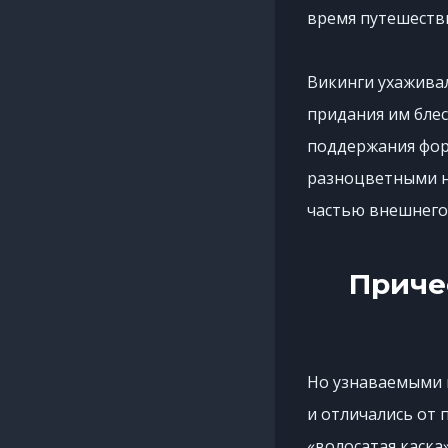
время путешеств
Викинги ухажива
придания им блес
поддержания фор
разноцветными 
частью внешнего 
Приче
Но узнаваемыми 
и отличались от 
«волосатая каска