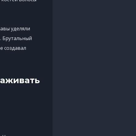
навы уделяли
. Брутальный
е создавал
хаживать