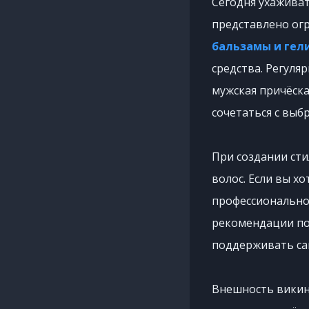
Сегодня ухаживат
представлено ог
бальзамы и гел
средства. Регуля
мужская причёска
сочетаться с выб
При создании ст
волос. Если вы х
профессионально
рекомендации по 
поддерживать са
Внешность викин