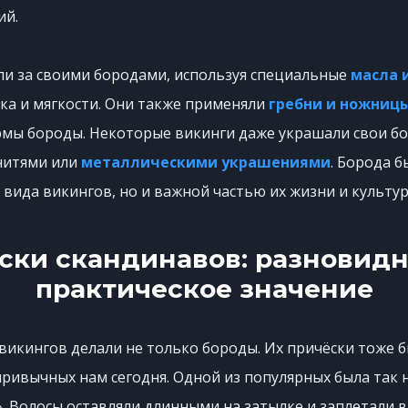
ий.
ли за своими бородами, используя специальные
масла 
ка и мягкости. Они также применяли
гребни и ножниц
мы бороды. Некоторые викинги даже украшали свои б
нитями или
металлическими украшениями
. Борода б
вида викингов, но и важной частью их жизни и культур
ски скандинавов: разновидн
практическое значение
викингов делали не только бороды. Их причёски тоже 
привычных нам сегодня. Одной из популярных была так
». Волосы оставляли длинными на затылке и заплетали в