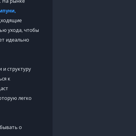
. На рынке
мпуни,
одходящие
ью ухода, чтобы
дет идеально
 и структуру
ься к
даст
оторую легко
абывать о