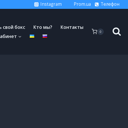
Instagram
Prom.ua
Телефон
 свой бокс
Кто мы?
Контакты
0
кабинет