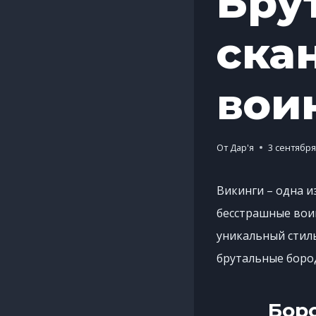
Бру
ска
вои
От
Дар'я
3 сентября
Викинги – одна и
бесстрашные воин
уникальный стил
брутальные боро
Бор