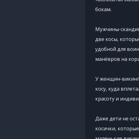
бокам.
Мужчины-скандина
две косы, которы
удобной для воин
манёвров на кора
У женщин-викинго
косу, куда вплет
красоту и индиви
Даже дети не ост
косички, которые
маленькие викинг